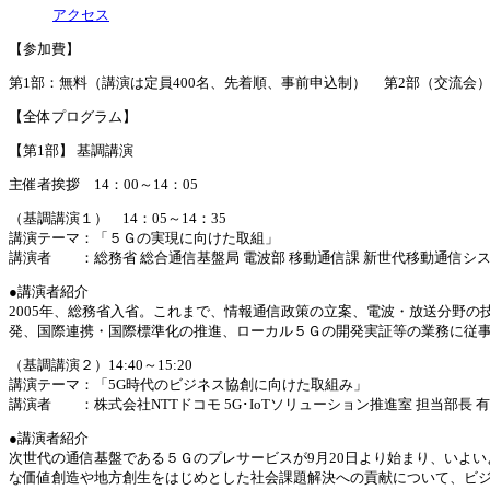
アクセス
【参加費】
第1部：無料（講演は定員400名、先着順、事前申込制） 第2部（交流会）：
【全体プログラム】
【第1部】 基調講演
主催者挨拶 14：00～14：05
（基調講演１） 14：05～14：35
講演テーマ：「５Ｇの実現に向けた取組」
講演者 ：総務省 総合通信基盤局 電波部 移動通信課 新世代移動通信システ
●講演者紹介
2005年、総務省入省。これまで、情報通信政策の立案、電波・放送分野
発、国際連携・国際標準化の推進、ローカル５Ｇの開発実証等の業務に従
（基調講演２）14:40～15:20
講演テーマ：「5G時代のビジネス協創に向けた取組み」
講演者 ：株式会社NTTドコモ 5G･IoTソリューション推進室 担当部長 有
●講演者紹介
次世代の通信基盤である５Ｇのプレサービスが9月20日より始まり、いよ
な価値創造や地方創生をはじめとした社会課題解決への貢献について、ビ