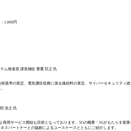
1,000円
ム推進室 課長補佐 豊重 巨之 氏
の技術基準の策定、電気通信役務に係る接続料の算定、サイバーセキュリティ
事。
田 浩之 氏
いよ商用サービス開始も目前となっております。5Gの概要・5Gがもたらす産
ジネスパートナーとの協創によるユースケースとともにご紹介します。