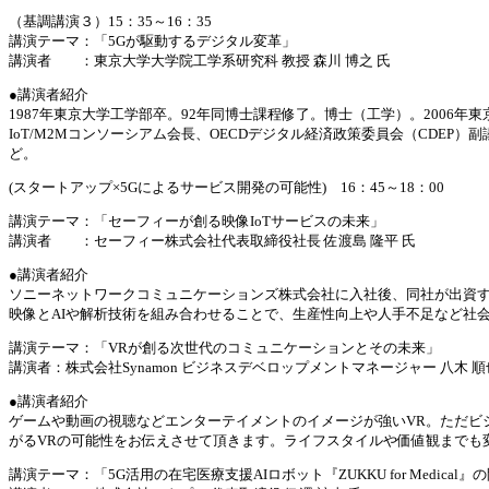
（基調講演３）15：35～16：35
講演テーマ：「5Gが駆動するデジタル変革」
講演者 ：東京大学大学院工学系研究科 教授 森川 博之 氏
●講演者紹介
1987年東京大学工学部卒。92年同博士課程修了。博士（工学）。200
IoT/M2Mコンソーシアム会長、OECDデジタル経済政策委員会（CD
ど。
(スタートアップ×5Gによるサービス開発の可能性) 16：45～18：00
講演テーマ：「セーフィーが創る映像IoTサービスの未来」
講演者 ：セーフィー株式会社代表取締役社長 佐渡島 隆平 氏
●講演者紹介
ソニーネットワークコミュニケーションズ株式会社に入社後、同社が出資する
映像とAIや解析技術を組み合わせることで、生産性向上や人手不足など社
講演テーマ：「VRが創る次世代のコミュニケーションとその未来」
講演者：株式会社Synamon ビジネスデベロップメントマネージャー 八木 順
●講演者紹介
ゲームや動画の視聴などエンターテイメントのイメージが強いVR。ただビ
がるVRの可能性をお伝えさせて頂きます。ライフスタイルや価値観までも
講演テーマ：「5G活用の在宅医療支援AIロボット『ZUKKU for Medica