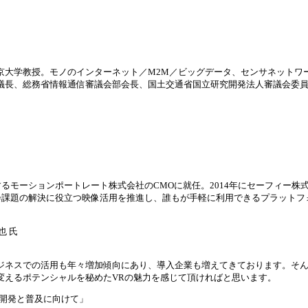
6年東京大学教授。モノのインターネット／M2M／ビッグデータ、センサネッ
EP）副議長、総務省情報通信審議会部会長、国土交通省国立研究開発法人審議会
モーションポートレート株式会社のCMOに就任。2014年にセーフィー株式会
会課題の解決に役立つ映像活用を推進し、誰もが手軽に利用できるプラットフ
也 氏
ジネスでの活用も年々増加傾向にあり、導入企業も増えてきております。そん
変えるポテンシャルを秘めたVRの魅力を感じて頂ければと思います。
l』の開発と普及に向けて」