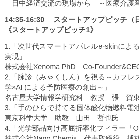
「日中経済交流の現場から ～医療介護
14:35-16:30 スタートアップピッチ（
《スタートアップピッチ1》
1.「次世代スマートアパレルe-skinに
実現」
株式会社Xenoma PhD Co-Founder
2.「脉診（みゃくしん）を視る～カフレ
学×AI による予防医療の創出～」
名古屋大学情報学研究科 教授 張 賀
3.「手のひらで持てる固体酸化物燃料電池(
東京科学大学 助教 山田 哲也氏
4.「光学部品向け高屈折率化フィラー「OP
株式会社Nano Chemix 代表取締役 