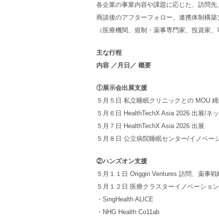
各企業の事業内容や課題に応じた、訪問先
商談後のアフターフォロー、連携体制構築
（医療機関、規制・薬事専門家、投資家、
主な行程
内容 ／月日／ 概要
①展示会出展支援
５月５日 私立睡眠クリニックとの MOU
５月６日 HealthTechX Asia 2026 出
５月７日 HealthTechX Asia 2026 出展
５月８日 公立病院睡眠センター/イノベー
②ハンズオン支援
５月１１日 Origgin Ventures 
５月１２日 医療クラスターイノベーショ
・SingHealth ALICE
・NHG Health Co11ab