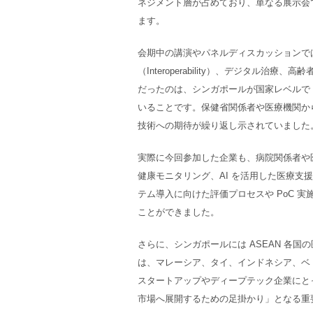
ネジメント層が占めており、単なる展示会
ます。
会期中の講演やパネルディスカッションでは
（Interoperability）、デジタ
だったのは、シンガポールが国家レベルで
いることです。保健省関係者や医療機関か
技術への期待が繰り返し示されていました
実際に今回参加した企業も、病院関係者や医
健康モニタリング、AI を活用した医療
テム導入に向けた評価プロセスや PoC 
ことができました。
さらに、シンガポールには ASEAN 各
は、マレーシア、タイ、インドネシア、ベ
スタートアップやディープテック企業にと
市場へ展開するための足掛かり」となる重