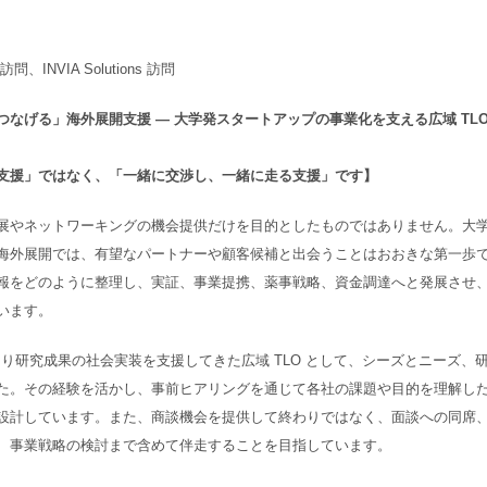
NVIA Solutions 訪問
なげる」海外展開支援 ― 大学発スタートアップの事業化を支える広域 TL
支援」ではなく、「一緒に交渉し、一緒に走る支援」です】
展やネットワーキングの機会提供だけを目的としたものではありません。大
海外展開では、有望なパートナーや顧客候補と出会うことはおおきな第一歩
報をどのように整理し、実証、事業提携、薬事戦略、資金調達へと発展させ
います。
たり研究成果の社会実装を支援してきた広域 TLO として、シーズとニーズ、
た。その経験を活かし、事前ヒアリングを通じて各社の課題や目的を理解し
設計しています。また、商談機会を提供して終わりではなく、面談への同席
、事業戦略の検討まで含めて伴走することを目指しています。