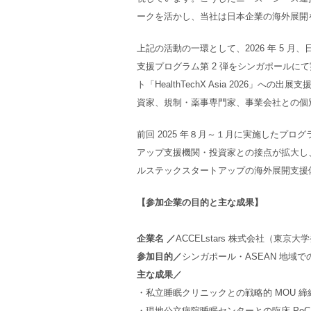
ークを活かし、当社は日本企業の海外展開
上記の活動の一環として、2026 年 5 
支援プログラム第 2 弾をシンガポール
ト「HealthTechX Asia 2026
資家、規制・薬事専門家、事業会社との個
前回 2025 年８月～１月に実施したプ
アップ支援機関・投資家との接点が拡大し
ルステックスタートアップの海外展開支援
【参加企業の目的と主な成果】
企業名 ／
ACCELstars 株式会社（東京
参加目的／
シンガポール・ASEAN 地
主な成果／
・私立睡眠クリニックとの戦略的 MOU 締
・現地公立病院睡眠センターとの臨床 Po