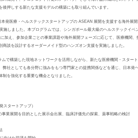
を後押しする新たな支援モデルの構築にも取り組んでいます。
月、日本発医療・ヘルステックスタートアップの ASEAN 展開を支援する海外展開
にて実施しました。本プログラムでは、シンガポール最大級のヘルステックイベ
」への出展支援に加え、参加企業ごとの事業課題や海外展開フェーズに応じて、医療機関、
別商談を設計するオーダーメイド型のハンズオン支援を実施しました。
ログラムで構築した現地ネットワークを活用しながら、新たな医療機関・スタート
、弊社としても各分野に強みをもつ専門家との提携関係などを通じ、日本発
体制を強化する重要な機会となりました。
大学発スタートアップ）
域での事業展開を目的とした展示会出展、臨床評価先の探索、薬事戦略の検討
結
Cに向けた協議を開始