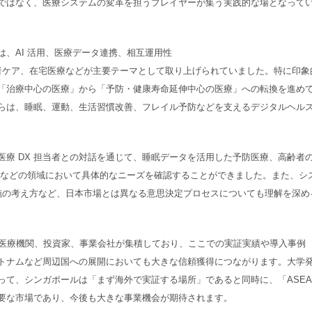
ではなく、医療システムの変革を担うプレイヤーが集う実践的な場となって
、AI 活用、医療データ連携、相互運用性
ル治療、高齢者ケア、在宅医療などが主要テーマとして取り上げられていました。特に印象
「治療中心の医療」から「予防・健康寿命延伸中心の医療」への転換を進め
らは、睡眠、運動、生活習慣改善、フレイル予防などを支えるデジタルヘル
。
療 DX 担当者との対話を通じて、睡眠データを活用した予防医療、高齢者
支援などの領域において具体的なニーズを確認することができました。また、シ
実施の考え方など、日本市場とは異なる意思決定プロセスについても理解を深め
国の医療機関、投資家、事業会社が集積しており、ここでの実証実績や導入事例
トナムなど周辺国への展開においても大きな信頼獲得につながります。大学
って、シンガポールは「まず海外で実証する場所」であると同時に、「ASEA
要な市場であり、今後も大きな事業機会が期待されます。