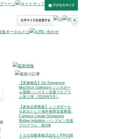
【実施報告】Go Singapore
MedTech Gateway! シンガポー
ル展開ハンズオン支援プログラ
ム第２弾（2026年5月）
【参加企業募集】シンガポール
を起点とした海外展開支援事業-
Campus Create Singapore
Bridge Initiative- ハンズオン支援
進
プログラム 第3弾
重
トヨタ自動車株式会社とPFAS測
ワ