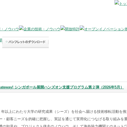
ech Gateway! シンガポール展開ハンズオン支援プログラム第２弾（2026年5月）
25 年以上にわたり大学の研究成果（シーズ）を社会へ届ける技術移転活動を推
ー・顧客ニーズを的確に把握し、実証を通じて実用化につなげる取り組みを
携の知見や、プロジェクト伴走のノウハウ、そして海外協力機関とのネット