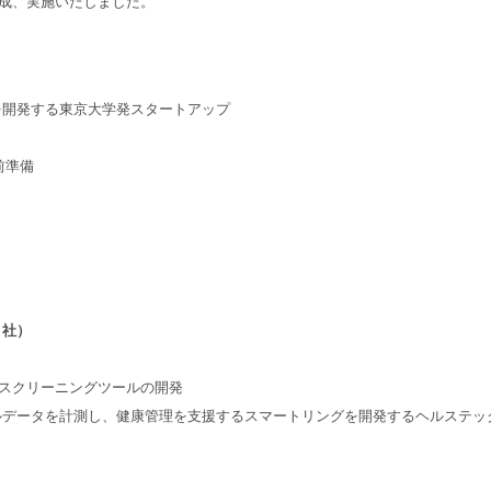
構成、実施いたしました。
ションを開発する東京大学発スタートアップ
事前準備
 社）
弯症スクリーニングツールの開発
タルデータを計測し、健康管理を支援するスマートリングを開発するヘルステッ