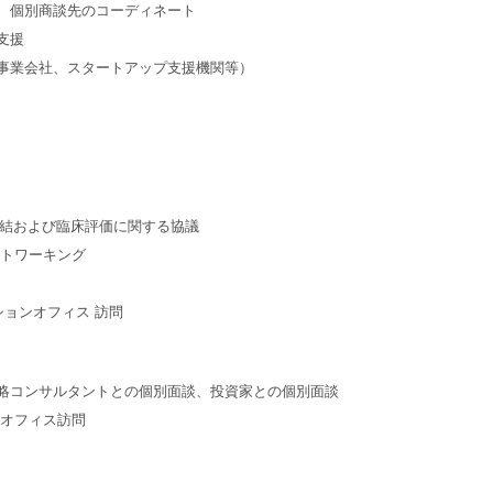
、個別商談先のコーディネート
支援
事業会社、スタートアップ支援機関等）
 締結および臨床評価に関する協議
展/ネットワーキング
ションオフィス 訪問
訪問、薬事戦略コンサルタントとの個別面談、投資家との個別面談
ンオフィス訪問