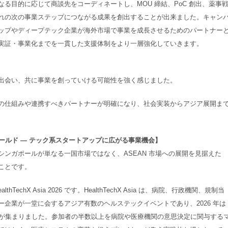
る目的に応じて商談先をコーディネートし、MOU 締結、PoC 創出、薬事
れの次の事業ステップにつながる成果を創出することが出来ました。キャン
ップやディープテック企業が海外市場で事業を成長させるためのパートナー
実証・事業化までを一貫した支援体制をより一層強化していきます。
出会い、共に事業を創っていける可能性を強く感じました。
の仕組みや連携すべきパートナーが明確になり、社会実装からアジア展開ま
ィールド ― テック系スタートアップに広がる事業機会】
ンガポールが単なる一国市場ではなく、ASEAN 市場への展開を見据えた
ことです。
echX Asia 2026 です。HealthTechX Asia は、病院、行政機関、規制当
企業が一堂に会するアジア有数のヘルステックイベントであり、2026 年は 
参加者が集まりました。参加者の半数以上を病院や医療機関の意思決定に関与する