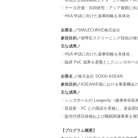
・データ評価・共同研究・アジア展開に向
・HSA 申請に向けた薬事戦略を具体化
企業名 ／
SMILECURVE株式会社
参加目的／
側弯症スクリーニング技術の海外
主な成果／
・HSA 申請に向けた薬事戦略を具体化
・臨床 PoC 成果を基盤としたシンガポール
企業名 ／
株式会社 SOXAI ASEAN
参加目的／
ASEAN市場における事業機
主な成果／
・シンガポールの Longevity（健康寿
・投資家・VC との面談を実施し、資金調
・販売代理店候補および睡眠関連事業を展
【プログラム概要】