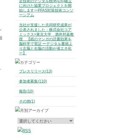
定技術のデジタル標準(DX)確立
に向けた協業プロジェクトを開
始しますーPFAS対策技術コンソ
ーシアム
当社が支援した共同研究成果が
ン
公表されました：株式会社コア
ミックス×東京大学 酒井邦嘉教
投
授 【紙のマンガの読書効果を
脳科学で実証 ーデジタル書籍よ
り左脳と右脳の活動が省エネ化
ー】
ヘ
プレスリリース(13)
参加者募集(110)
報告(10)
その他(1)