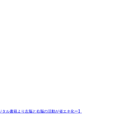
ジタル書籍より左脳と右脳の活動が省エネ化ー】