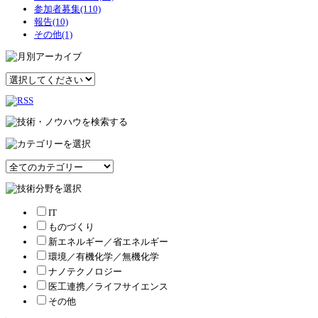
参加者募集(110)
報告(10)
その他(1)
IT
ものづくり
新エネルギー／省エネルギー
環境／有機化学／無機化学
ナノテクノロジー
医工連携／ライフサイエンス
その他