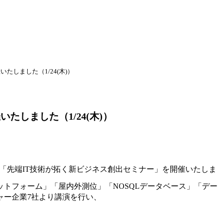
たしました（1/24(木)）
たしました（1/24(木)）
館にて「先端IT技術が拓く新ビジネス創出セミナー」を開催いたし
トフォーム」「屋内外測位」「NOSQLデータベース」「デー
ャー企業7社より
講演を行い、