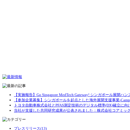
【実施報告】Go Singapore MedTech Gateway! シンガポー
【参加企業募集】シンガポールを起点とした海外展開支援事業-Campus Create 
トヨタ自動車株式会社とPFAS測定技術のデジタル標準(DX)確立に
当社が支援した共同研究成果が公表されました：株式会社コアミック
プレスリリース(13)