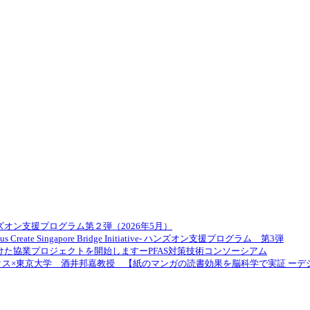
ル展開ハンズオン支援プログラム第２弾（2026年5月）
Singapore Bridge Initiative- ハンズオン支援プログラム 第3弾
向けた協業プロジェクトを開始しますーPFAS対策技術コンソーシアム
ス×東京大学 酒井邦嘉教授 【紙のマンガの読書効果を脳科学で実証 ーデ