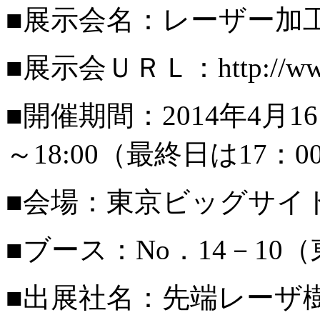
■展示会名：レーザー加
■展示会ＵＲＬ：http://www.ph
■開催期間：
2014
年
4
月
16
～
18:00
（最終日は
17
：
0
■会場：東京ビッグサイ
■ブース：
No
．
14
－
10
（
■出展社名：先端レーザ