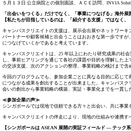
５月１３日 公立病院との個別面談、ＡＣＥ訪問、INVIA Solutio
「出会いをつくる」だけでなく、「事業につなげる」海外展開支
【私たちが目指しているのは、「紹介する支援」ではなく、
キャンパスクリエイトの支援は、展示会出展やネットワーキ
パートナーや顧客候補と出会うことはおおきな第一歩ですが
につなげていくかであると考えています。
キャンパスクリエイトは、25 年以上にわたり研究成果の社
し、事前ヒアリングを通じて各社の課題や目的を理解した上
の交渉支援、次のアクションの整理、事業戦略の検討まで含
今回のプログラムでも、参加企業ごとに異なる目的に応じて商
につながる成果を創出することが出来ました。キャンパスク
会いの創出から事業戦略の構築、実証・事業化までを一貫し
≪参加企業の声≫
シンガポールでは現地で信頼できる方々と出会い、共に事業
キャンパスクリエイトの伴走により、現地の仕組みや連携す
【シンガポールは ASEAN 展開の実証フィールド ― テッ