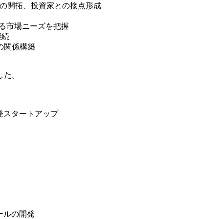
先の開拓、投資家との接点形成
おける市場ニーズを把握
継続
の関係構築
した。
大学発スタートアップ
ツールの開発