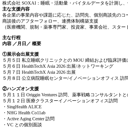
株式会社 SOXAI：睡眠・活動量・バイタルデータを計測
主な支援内容
各企業の事業内容や課題に応じた、訪問先、個別商談先のコ
商談後のアフターフォロー、連携体制構築支援
（医療機関、規制・薬事専門家、投資家、事業会社、スター
主な行程
内容 ／月日／ 概要
①展示会出展支援
５月５日 私立睡眠クリニックとの MOU 締結および臨床評
５月６日 HealthTechX Asia 2026 出展/ネットワーキング
５月７日 HealthTechX Asia 2026 出展
５月８日 公立病院睡眠センター/イノベーションオフィス 訪
②ハンズオン支援
５月１１日 Origgin Ventures 訪問、薬事戦略コンサル
５月１２日 医療クラスターイノベーションオフィス訪問
・SingHealth ALICE
・NHG Health Co11ab
・Active Aging Center 訪問
・VC との個別面談