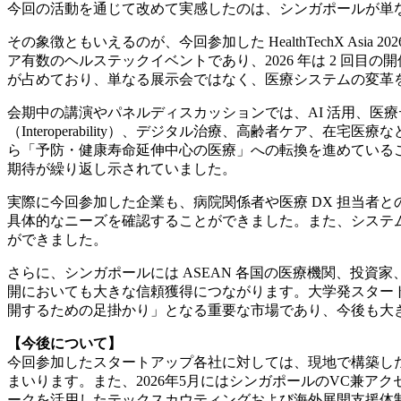
今回の活動を通じて改めて実感したのは、シンガポールが単な
その象徴ともいえるのが、今回参加した HealthTechX Asi
ア有数のヘルステックイベントであり、2026 年は 2 回目
が占めており、単なる展示会ではなく、医療システムの変革
会期中の講演やパネルディスカッションでは、AI 活用、医
（Interoperability）、デジタル治療、高齢者ケ
ら「予防・健康寿命延伸中心の医療」への転換を進めている
期待が繰り返し示されていました。
実際に今回参加した企業も、病院関係者や医療 DX 担当者
具体的なニーズを確認することができました。また、システム
ができました。
さらに、シンガポールには ASEAN 各国の医療機関、投
開においても大きな信頼獲得につながります。大学発スタート
開するための足掛かり」となる重要な市場であり、今後も大
【今後について】
今回参加したスタートアップ各社に対しては、現地で構築し
まいります。また、2026年5月にはシンガポールのVC兼アクセ
ークを活用したテックスカウティングおよび海外展開支援体