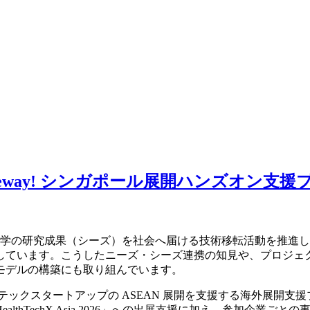
ch Gateway! シンガポール展開ハンズオン
たり大学の研究成果（シーズ）を社会へ届ける技術移転活動を推
しています。こうしたニーズ・シーズ連携の知見や、プロジェ
モデルの構築にも取り組んでいます。
ルステックスタートアップの ASEAN 展開を支援する海外展開支
thTechX Asia 2026」への出展支援に加え、参加企業