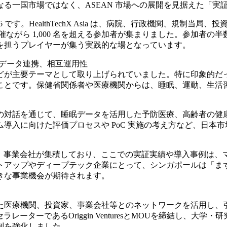
る一国市場ではなく、ASEAN 市場への展開を見据えた「実
a 2026 です。HealthTechX Asia は、病院、行政機関
の開催ながら 1,000 名を超える参加者が集まりました。参加
を担うプレイヤーが集う実践的な場となっています。
療データ連携、相互運用性
ア、在宅医療などが主要テーマとして取り上げられていました。特に印
ことです。保健省関係者や医療機関からは、睡眠、運動、生活
との対話を通じて、睡眠データを活用した予防医療、高齢者の健
導入に向けた評価プロセスや PoC 実施の考え方など、日本
資家、事業会社が集積しており、ここでの実証実績や導入事例は
アップやディープテック企業にとって、シンガポールは「まず海
きな事業機会が期待されます。
た医療機関、投資家、事業会社等とのネットワークを活用し、
ラレーターであるOriggin VenturesとMOUを締結し、
制を強化しました。