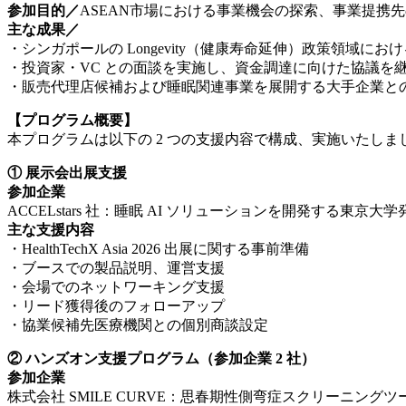
参加目的／
ASEAN市場における事業機会の探索、事業提携
主な成果／
・シンガポールの Longevity（健康寿命延伸）政策領域に
・投資家・VC との面談を実施し、資金調達に向けた協議を
・販売代理店候補および睡眠関連事業を展開する大手企業と
【プログラム概要】
本プログラムは以下の 2 つの支援内容で構成、実施いたしま
① 展示会出展支援
参加企業
ACCELstars 社：睡眠 AI ソリューションを開発する東京
主な支援内容
・HealthTechX Asia 2026 出展に関する事前準備
・ブースでの製品説明、運営支援
・会場でのネットワーキング支援
・リード獲得後のフォローアップ
・協業候補先医療機関との個別商談設定
② ハンズオン支援プログラム（参加企業 2 社）
参加企業
株式会社 SMILE CURVE：思春期性側弯症スクリーニング