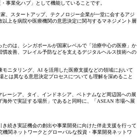
証・事業化ハブ」として機能していることです。
、規制当局、投資家、スタートアップ、テクノロジー企業が一堂に会するアジ
者の半数以上を病院や医療機関の意思決定に関与するマネジメント層
象的だったのは、シンガポールが国家レベルで「治療中心の医療」か
習慣改善、フレイル予防などを支えるデジタルヘルス技術への
康モニタリング、AI を活用した医療支援などの領域において
市場とは異なる意思決定プロセスについても理解を深めること
、マレーシア、タイ、インドネシア、ベトナムなど周辺国への展
外で実証する場所」であると同時に、「ASEAN 市場へ展
引き続き実証機会の創出や事業開発に向けた伴走支援を行って
大学・研究機関ネットワークとグローバルな投資・事業開発ネットワ