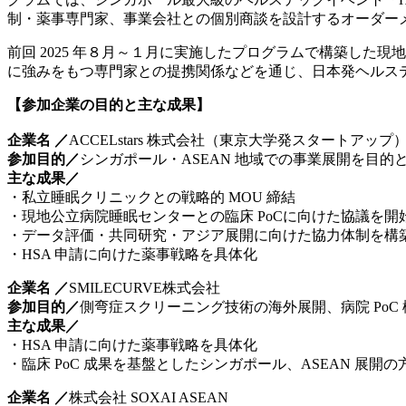
制・薬事専門家、事業会社との個別商談を設計するオーダー
前回 2025 年８月～１月に実施したプログラムで構築し
に強みをもつ専門家との提携関係などを通じ、日本発ヘルス
【参加企業の目的と主な成果】
企業名 ／
ACCELstars 株式会社（東京大学発スタートアップ
参加目的／
シンガポール・ASEAN 地域での事業展開を目
主な成果／
・私立睡眠クリニックとの戦略的 MOU 締結
・現地公立病院睡眠センターとの臨床 PoCに向けた協議を開
・データ評価・共同研究・アジア展開に向けた協力体制を構
・HSA 申請に向けた薬事戦略を具体化
企業名 ／
SMILECURVE株式会社
参加目的／
側弯症スクリーニング技術の海外展開、病院 PoC
主な成果／
・HSA 申請に向けた薬事戦略を具体化
・臨床 PoC 成果を基盤としたシンガポール、ASEAN 展開
企業名 ／
株式会社 SOXAI ASEAN