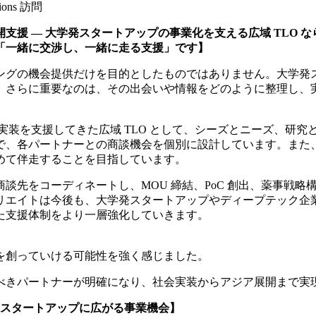
ns 訪問
援 ― 大学発スタートアップの事業化を支える広域 TLO な
「一緒に交渉し、一緒に走る支援」です】
ングの機会提供だけを目的としたものではありません。大学発
、さらに重要なのは、その出会いや情報をどのように整理し、
会実装を支援してきた広域 TLO として、シーズとニーズ、研
で、各パートナーとの商談機会を個別に設計しています。また
めて伴走することを目指しています。
談先をコーディネートし、MOU 締結、PoC 創出、薬事戦
リエイトは今後も、大学発スタートアップやディープテック企
た支援体制をより一層強化していきます。
を創っていける可能性を強く感じました。
べきパートナーが明確になり、社会実装からアジア展開まで実
ク系スタートアップに広がる事業機会】