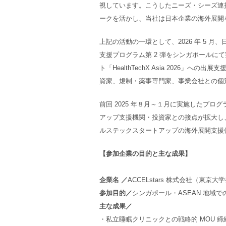
視しています。こうしたニーズ・シーズ連
ークを活かし、当社は日本企業の海外展開
上記の活動の一環として、2026 年 5 
支援プログラム第 2 弾をシンガポール
ト「HealthTechX Asia 2026
資家、規制・薬事専門家、事業会社との個
前回 2025 年８月～１月に実施したプ
アップ支援機関・投資家との接点が拡大し
ルステックスタートアップの海外展開支援
【参加企業の目的と主な成果】
企業名 ／
ACCELstars 株式会社（東京
参加目的／
シンガポール・ASEAN 地
主な成果／
・私立睡眠クリニックとの戦略的 MOU 締