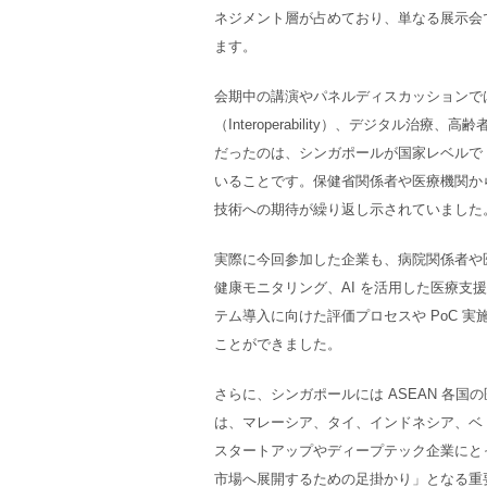
ネジメント層が占めており、単なる展示会
ます。
会期中の講演やパネルディスカッションでは
（Interoperability）、デジタ
だったのは、シンガポールが国家レベルで
いることです。保健省関係者や医療機関か
技術への期待が繰り返し示されていました
実際に今回参加した企業も、病院関係者や医
健康モニタリング、AI を活用した医療
テム導入に向けた評価プロセスや PoC 
ことができました。
さらに、シンガポールには ASEAN 各
は、マレーシア、タイ、インドネシア、ベ
スタートアップやディープテック企業にと
市場へ展開するための足掛かり」となる重