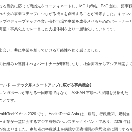
る目的に応じて商談先をコーディネートし、MOU 締結、PoC 創出、薬事
れの次の事業ステップにつながる成果を創出することが出来ました。キャン
ップやディープテック企業が海外市場で事業を成長させるためのパートナー
実証・事業化までを一貫した支援体制をより一層強化していきます。
出会い、共に事業を創っていける可能性を強く感じました。
の仕組みや連携すべきパートナーが明確になり、社会実装からアジア展開ま
ィールド ― テック系スタートアップに広がる事業機会】
ンガポールが単なる一国市場ではなく、ASEAN 市場への展開を見据えた
ことです。
echX Asia 2026 です。HealthTechX Asia は、病院、行政機関、規制当
企業が一堂に会するアジア有数のヘルステックイベントであり、2026 年は 
参加者が集まりました。参加者の半数以上を病院や医療機関の意思決定に関与する