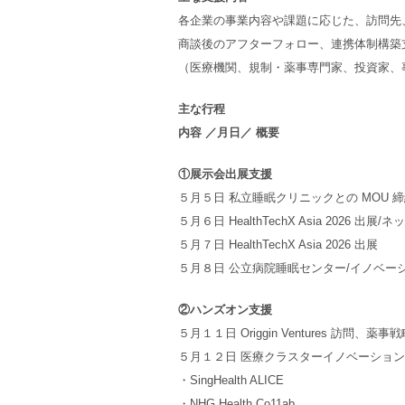
各企業の事業内容や課題に応じた、訪問先
商談後のアフターフォロー、連携体制構築
（医療機関、規制・薬事専門家、投資家、
主な行程
内容 ／月日／ 概要
①展示会出展支援
５月５日 私立睡眠クリニックとの MOU
５月６日 HealthTechX Asia 2026 出
５月７日 HealthTechX Asia 2026 出展
５月８日 公立病院睡眠センター/イノベー
②ハンズオン支援
５月１１日 Origgin Ventures 
５月１２日 医療クラスターイノベーショ
・SingHealth ALICE
・NHG Health Co11ab