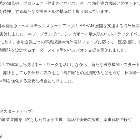
携の知見や、プロジェクト伴走のノウハウ、そして海外協力機関とのネット
を後押しする新たな支援モデルの構築にも取り組んでいます。
月、日本発医療・ヘルステックスタートアップの ASEAN 展開を支援する海外展開
にて実施しました。本プログラムでは、シンガポール最大級のヘルステックイベ
」への出展支援に加え、参加企業ごとの事業課題や海外展開フェーズに応じて、医療機関、
別商談を設計するオーダーメイド型のハンズオン支援を実施しました。
ログラムで構築した現地ネットワークを活用しながら、新たな医療機関・スタート
、弊社としても各分野に強みをもつ専門家との提携関係などを通じ、日本発
体制を強化する重要な機会となりました。
大学発スタートアップ）
域での事業展開を目的とした展示会出展、臨床評価先の探索、薬事戦略の検討
結