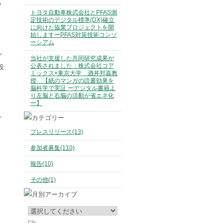
ワ
トヨタ自動車株式会社とPFAS測
定技術のデジタル標準(DX)確立
に向けた協業プロジェクトを開
始しますーPFAS対策技術コンソ
ーシアム
ン
当社が支援した共同研究成果が
公表されました：株式会社コア
投
ミックス×東京大学 酒井邦嘉教
授 【紙のマンガの読書効果を
脳科学で実証 ーデジタル書籍よ
り左脳と右脳の活動が省エネ化
ー】
ヘ
プレスリリース(13)
参加者募集(110)
報告(10)
その他(1)