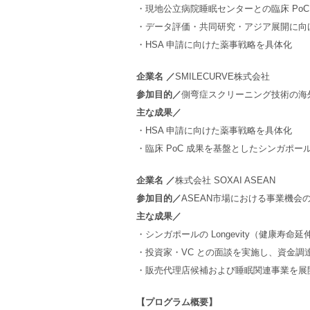
・現地公立病院睡眠センターとの臨床 Po
・データ評価・共同研究・アジア展開に向
・HSA 申請に向けた薬事戦略を具体化
企業名 ／
SMILECURVE株式会社
参加目的／
側弯症スクリーニング技術の海外
主な成果／
・HSA 申請に向けた薬事戦略を具体化
・臨床 PoC 成果を基盤としたシンガポール
企業名 ／
株式会社 SOXAI ASEAN
参加目的／
ASEAN市場における事業機
主な成果／
・シンガポールの Longevity（健康寿
・投資家・VC との面談を実施し、資金調
・販売代理店候補および睡眠関連事業を展
【プログラム概要】