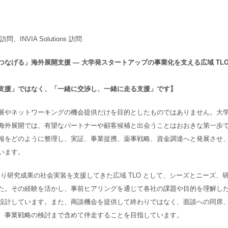
NVIA Solutions 訪問
なげる」海外展開支援 ― 大学発スタートアップの事業化を支える広域 TL
支援」ではなく、「一緒に交渉し、一緒に走る支援」です】
展やネットワーキングの機会提供だけを目的としたものではありません。大
海外展開では、有望なパートナーや顧客候補と出会うことはおおきな第一歩
報をどのように整理し、実証、事業提携、薬事戦略、資金調達へと発展させ
います。
たり研究成果の社会実装を支援してきた広域 TLO として、シーズとニーズ、
た。その経験を活かし、事前ヒアリングを通じて各社の課題や目的を理解し
設計しています。また、商談機会を提供して終わりではなく、面談への同席
、事業戦略の検討まで含めて伴走することを目指しています。