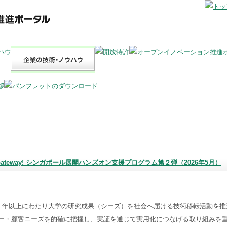
ech Gateway! シンガポール展開ハンズオン支援プログラム第２弾（2026年5月）
25 年以上にわたり大学の研究成果（シーズ）を社会へ届ける技術移転活動を推
ー・顧客ニーズを的確に把握し、実証を通じて実用化につなげる取り組みを