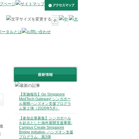
【実施報告】Go Singapore
MedTech Gateway! シンガポー
ル展開ハンズオン支援プログラ
ム第２弾（2026年5月）
【参加企業募集】シンガポール
を起点とした海外展開支援事業-
進
Campus Create Singapore
Bridge Initiative- ハンズオン支援
重
プログラム 第3弾