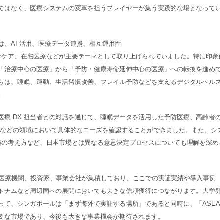
ではなく、医療システムの変革を担うプレイヤーが集う実践的な場となって
、AI 活用、医療データ連携、相互運用性
ル治療、高齢者ケア、在宅医療などが主要テーマとして取り上げられていました。特に印象
「治療中心の医療」から「予防・健康寿命延伸中心の医療」への転換を進め
らは、睡眠、運動、生活習慣改善、フレイル予防などを支えるデジタルヘル
。
療 DX 担当者との対話を通じて、睡眠データを活用した予防医療、高齢者
支援などの領域において具体的なニーズを確認することができました。また、シ
実施の考え方など、日本市場とは異なる意思決定プロセスについても理解を深め
国の医療機関、投資家、事業会社が集積しており、ここでの実証実績や導入事例
トナムなど周辺国への展開においても大きな信頼獲得につながります。大学
って、シンガポールは「まず海外で実証する場所」であると同時に、「ASEA
要な市場であり、今後も大きな事業機会が期待されます。