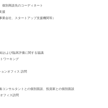
、個別商談先のコーディネート
支援
事業会社、スタートアップ支援機関等）
 締結および臨床評価に関する協議
展/ネットワーキング
ションオフィス 訪問
訪問、薬事戦略コンサルタントとの個別面談、投資家との個別面談
ンオフィス訪問