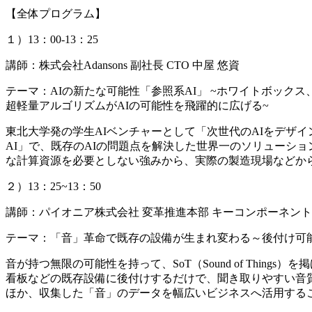
【全体プログラム】
１）13：00-13：25
講師：株式会社Adansons 副社長 CTO 中屋 悠資
テーマ：AIの新たな可能性「参照系AI」 ~ホワイトボック
超軽量アルゴリズムがAIの可能性を飛躍的に広げる~
東北大学発の学生AIベンチャーとして「次世代のAIをデザ
AI」で、既存のAIの問題点を解決した世界一のソリューシ
な計算資源を必要としない強みから、実際の製造現場などか
２）13：25~13：50
講師：パイオニア株式会社 変革推進本部 キーコンポーネント
テーマ：「音」革命で既存の設備が生まれ変わる～後付け可
音が持つ無限の可能性を持って、SoT（Sound of Thin
看板などの既存設備に後付けするだけで、聞き取りやすい音
ほか、収集した「音」のデータを幅広いビジネスへ活用する