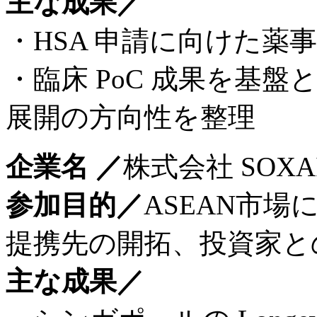
主な成果／
・HSA 申請に向けた薬
・臨床 PoC 成果を基盤
展開の方向性を整理
企業名 ／
株式会社 SOXAI
参加目的／
ASEAN市
提携先の開拓、投資家と
主な成果／