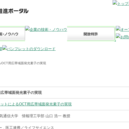
るOCT用広帯域面発光素子の実現
用広帯域面発光素子の実現
ットによるOCT用広帯域面発光素子の実現
気通信大学 情報理工学部 山口 浩一 教授
 , 医工連携／ライフサイエンス