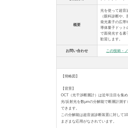
光を使って超音
（眼科診断や、
発光素子の広帯
概要
導体量子ドット
で面発光する素
歓迎します。
お問い合わせ
この技術・
【簡略図】
【背景】
OCT（光干渉断層計）は近年注目を集
光/反射光を数μmの分解能で断層計測
できます。
この分解能は超音波診断装置に対して1
まざまな応用がなされています。