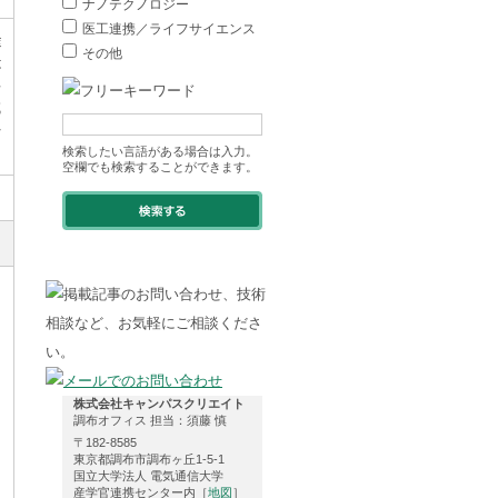
ナノテクノロジー
医工連携／ライフサイエンス
途
その他
は
半
域
を
検索したい言語がある場合は入力。
空欄でも検索することができます。
株式会社キャンパスクリエイト
調布オフィス 担当：須藤 慎
〒182-8585
東京都調布市調布ヶ丘1-5-1
国立大学法人 電気通信大学
産学官連携センター内［
地図
］