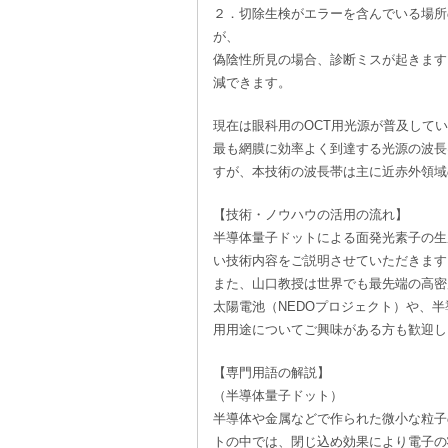
２．切除生検がエラーを含んでいる場所
が、
偽陰性所見の場合、診断ミスが起きます
減できます。
現在は眼科用のOCT用光源が普及して
最も網膜に効率よく到達する光源の波長は
すが、本技術の波長帯は主に近赤外領域
【技術・ノウハウの活用の流れ】
半導体量子ドットによる面発光素子の生
い技術内容をご説明させていただきます
また、山口教授は世界でも最先端の高密
太陽電池（NEDOプロジェクト）や、
用用途についてご興味がある方も歓迎し
【専門用語の解説】
（半導体量子ドット）
半導体や金属などで作られた微小な粒子
トの中では、閉じ込め効果により電子の