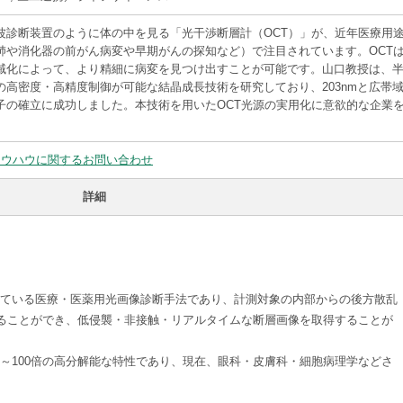
波診断装置のように体の中を見る「光干渉断層計（OCT）」が、近年医療用
肺や消化器の前がん病変や早期がんの探知など）で注目されています。OCT
域化によって、より精細に病変を見つけ出すことが可能です。山口教授は、
の高密度・高精度制御が可能な結晶成長技術を研究しており、203nmと広帯
子の確立に成功しました。本技術を用いたOCT光源の実用化に意欲的な企業
ノウハウに関するお問い合わせ
詳細
めている医療・医薬用光画像診断手法であり、計測対象の内部からの後方散乱
することができ、低侵襲・非接触・リアルタイムな断層画像を取得することが
0～100倍の高分解能な特性であり、現在、眼科・皮膚科・細胞病理学などさ