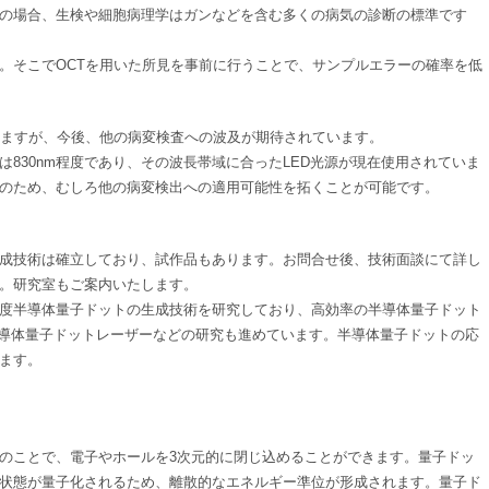
の場合、生検や細胞病理学はガンなどを含む多くの病気の診断の標準です
。そこでOCTを用いた所見を事前に行うことで、サンプルエラーの確率を低
いますが、今後、他の病変検査への波及が期待されています。
830nm程度であり、その波長帯域に合ったLED光源が現在使用されていま
のため、むしろ他の病変検出への適用可能性を拓くことが可能です。
成技術は確立しており、試作品もあります。お問合せ後、技術面談にて詳し
。研究室もご案内いたします。
度半導体量子ドットの生成技術を研究しており、高効率の半導体量子ドット
半導体量子ドットレーザーなどの研究も進めています。半導体量子ドットの応
ます。
のことで、電子やホールを3次元的に閉じ込めることができます。量子ドッ
状態が量子化されるため、離散的なエネルギー準位が形成されます。量子ド