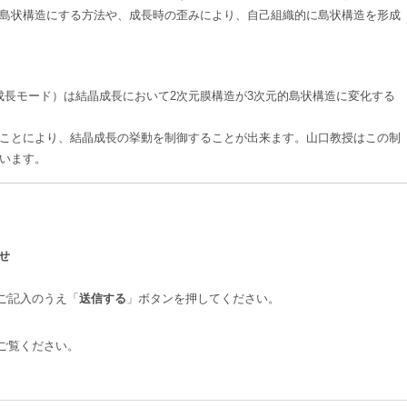
島状構造にする方法や、成長時の歪みにより、自己組織的に島状構造を形成
h Mode（S-K成長モード）は結晶成長において2次元膜構造が3次元的島状構造に変化する
ことにより、結晶成長の挙動を制御することが出来ます。山口教授はこの制
います。
せ
ご記入のうえ「
送信する
」ボタンを押してください。
ご覧ください。