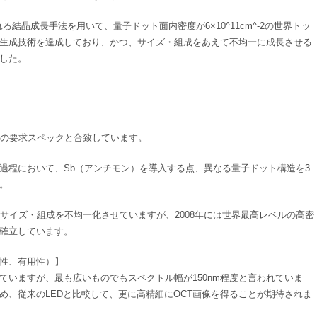
結晶成長手法を用いて、量子ドット面内密度が6×10^11cm^-2の世界トッ
生成技術を達成しており、かつ、サイズ・組成をあえて不均一に成長させる
した。
源の要求スペックと合致しています。
過程において、Sb（アンチモン）を導入する点、異なる量子ドット構造を3
。
サイズ・組成を不均一化させていますが、2008年には世界最高レベルの高密
確立しています。
性、有用性）】
れていますが、最も広いものでもスペクトル幅が150nm程度と言われていま
ため、従来のLEDと比較して、更に高精細にOCT画像を得ることが期待されま