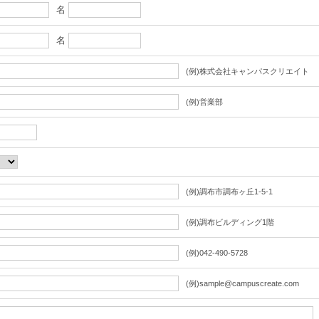
名
名
(例)株式会社キャンパスクリエイト
(例)営業部
(例)調布市調布ヶ丘1-5-1
(例)調布ビルディング1階
(例)042-490-5728
(例)sample@campuscreate.com