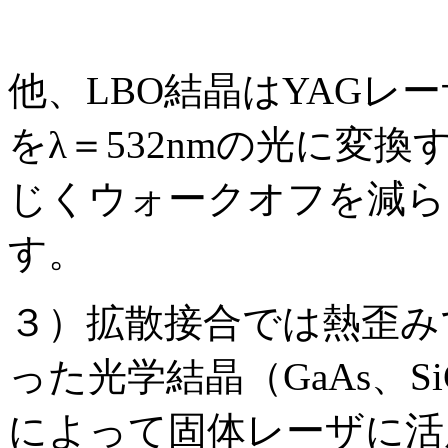
他、LBO結晶はYAGレー
をλ＝532nmの光に変
じくウォークオフを減ら
す。
３）拡散接合では熱歪み
った光学結晶（GaAs、Si
によって固体レーザに活