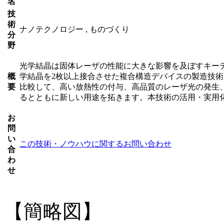
名
技
術
ナノテクノロジー , ものづくり
分
野
光学結晶は固体レーザの性能に大きな影響を及ぼすキー
概
学結晶を2枚以上接合させた複合構造デバイスの製造技
要
比較して、高い放熱性の付与、高品質のレーザ光の発生
るとともに新しい用途を拓きます。本技術の活用・実用
お
問
い
この技術・ノウハウに関するお問い合わせ
合
わ
せ
【簡略図】