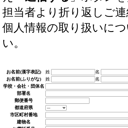
担当者より折り返しご連
個人情報の取り扱いにつ
い。
お名前(漢字表記)
姓
名
お名前(ふりがな)
姓
名
学校・会社・団体名
部署名
郵便番号
都道府県
市区町村番地
建物名