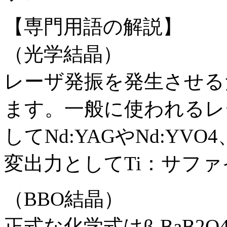
【専門用語の解説】
（光学結晶）
レーザ発振を発生させる
ます。一般に使われるレ
してNd:YAGやNd:YV
変出力としてTi：サフ
（BBO結晶）
正式な化学式はβ-BaB